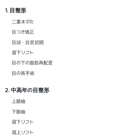
1. 目整形
二重まぶた
目つき矯正
目頭・目尻切開
眉下リフト
目の下の脂肪再配置
目の再手術
2. 中高年の目整形
上眼瞼
下眼瞼
眉下リフト
眉上リフト