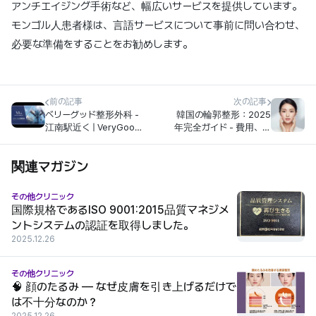
アンチエイジング手術など、幅広いサービスを提供しています。
モンゴル人患者様は、言語サービスについて事前に問い合わせ、
必要な準備をすることをお勧めします。
前の記事
次の記事
ベリーグッド整形外科 -
韓国の輪郭整形：2025
江南駅近く | VeryGood
年完全ガイド - 費用、ク
ベリーグッド整形外科
リニック、術式
関連マガジン
その他クリニック
国際規格であるISO 9001:2015品質マネジメ
ントシステムの認証を取得しました。
2025.12.26
その他クリニック
🧠 顔のたるみ — なぜ皮膚を引き上げるだけで
は不十分なのか？